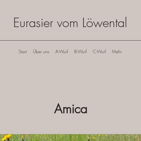
Eurasier vom Löwental
Start
Über uns
A-Wurf
B-Wurf
C-Wurf
Mehr
Amica