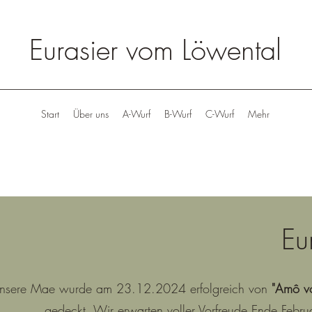
Eurasier vom Löwental
Start
Über uns
A-Wurf
B-Wurf
C-Wurf
Mehr
Eu
nsere Mae wurde am 23.12.2024 erfolgreich von
"Amô vo
gedeckt. Wir erwarten voller Vorfreude Ende Feb