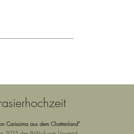
rasierhochzeit
n Carissima aus dem Chattenland"
ruar 2025 den B-Wurf vom Löwental.