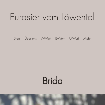
Eurasier vom Löwental
Start
Über uns
A-Wurf
B-Wurf
C-Wurf
Mehr
Brida